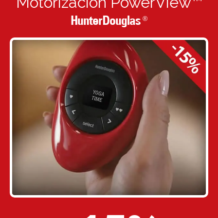
Motorización PowerView™
HunterDouglas
®