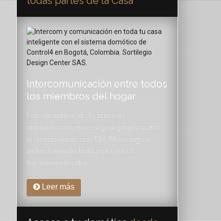
todas partes de la Casa
Intercomunicación entre todos
los miembros del hogar
Los miembros de la casa se
comunicarán entre sí y su propia casa
se comunicará con Ud. Mantenga a
todo el mundo hablando por el
Intercomunicador.
Leer más