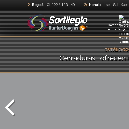
Bogotá :
Cl. 122 # 18B - 49
Horario :
Lun - Sab. 9am
Cortinas, Pers
Toldos Hunter
CATÁLOGO
Cerraduras : ofrecen 
La aplicación Control4 convierte tu
Los t
dispositivo móvil iOS o Android en el
impres
mejor centro de mando de la casa
sis
inteligente.
co
Ver más