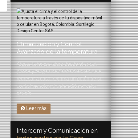
Climatización y Control
Avanzado de la temperatura
Ajuste la temperatura desde el smart
phone y tenga una cálida bienvenida al
regresar a casa. Oprima un botón de su
control remoto y digale adiós al calor
del día.
Leer más
Intercom y Comunicación en