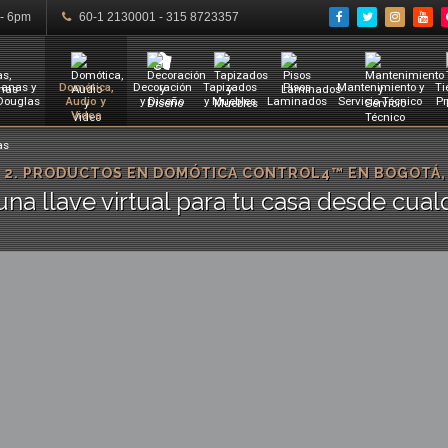
 - 6pm
60-1 2130001 - 315 8723357
ianas y
Domótica,
Decoración
Tapizados
Pisos
Mantenimiento y
Ti
 Douglas
Audio y
y Diseño
y Muebles
Laminados
Servicio Técnico
Pr
Video
 2. PRODUCTOS EN DOMÓTICA CONTROL4™ EN BOGOTÁ,
una llave virtual para tu casa desde cua
eclados de ofrecen una
Los atenuadores Contr
ionante interfaz para tu
permiten sustituir cual
tema Control4 con una
atenuador "tonto" con at
nfiguración flexible.
elegantes y sofistica
Ver más
Ver más