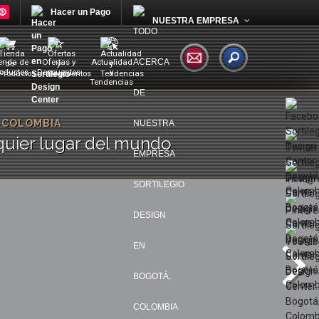
Hacer un Pago
NUESTRA EMPRESA
enda de
Ofertas y
Actualidad
oductos
Descuentos
y
Tendencias
 COLOMBIA
lquier lugar del mundo
ol4 te
Enciende y apaga prácticamente
quier
todos los tipos de iluminación.
enuadores
Poseen un botón de iluminación con
dos.
control programable.
Ver más