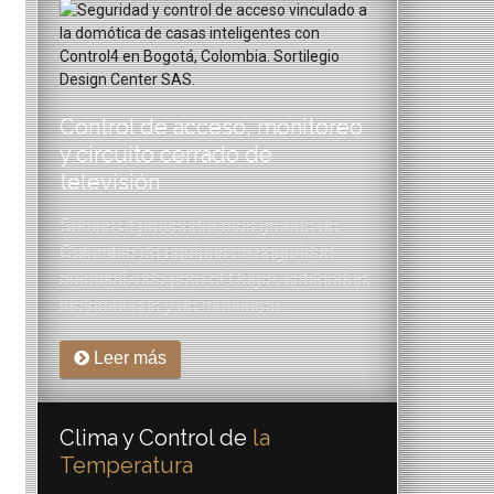
Control de acceso, monitoreo
y circuito cerrado de
televisión
Somos el proveedor mas grande de
Colombia de equipos en seguridad
automatizada para el Hogar, cableados,
inalámbricos y de monitoreo.
Leer más
Clima y Control de
la
Temperatura