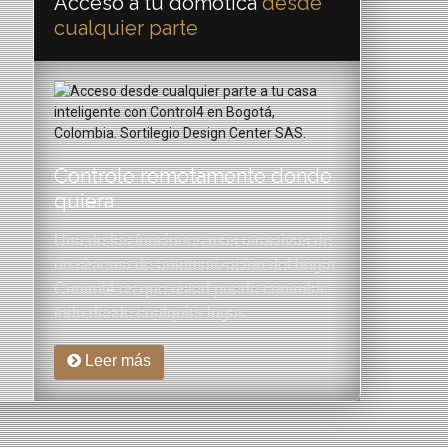
Acceso a tu domótica
desde
cualquier parte
Controle remotamente donde
quiera
Una de las funciones más atractivas de
un sistema de automatización del hogar
Control4 es que usted puede controlar
todo desde cualquier lugar.
Leer más