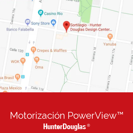
Motorización PowerView™
HunterDouglas
®