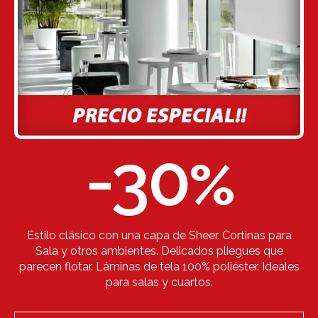
-30
%
Estilo clásico con una capa de Sheer. Cortinas para
Sala y otros ambientes. Delicados pliegues que
parecen flotar. Láminas de tela 100% poliéster. Ideales
para salas y cuartos.