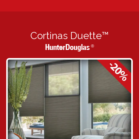
Cortinas Duette™
HunterDouglas
®