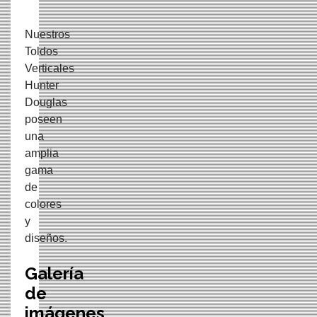
Nuestros
Toldos
Verticales
Hunter
Douglas
poseen
una
amplia
gama
de
colores
y
diseños.
Galería
de
imágenes