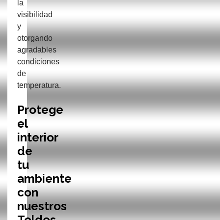
la
visibilidad
y
otorgando
agradables
condiciones
de
temperatura.
Protege
el
interior
de
tu
ambiente
con
nuestros
Toldos