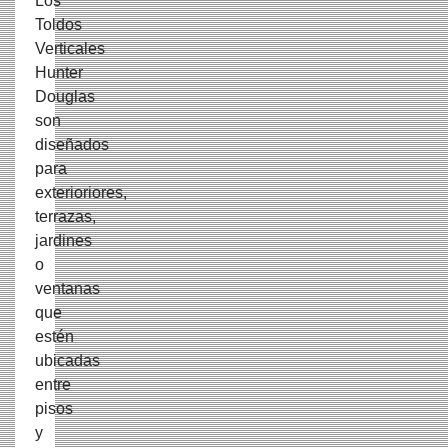
Los
Toldos
Verticales
Hunter
Douglas
son
diseñados
para
exterioriores,
terrazas,
jardines
o
ventanas
que
estén
ubicadas
entre
pisos
y