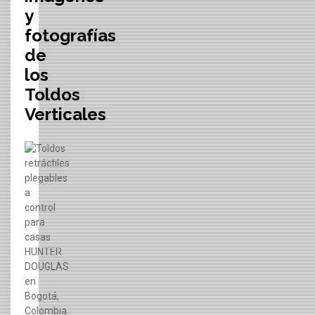
y
fotografías
de
los
Toldos
Verticales