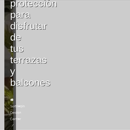
protección
para
disfrutar
de
tus
terrazas
y
balcones
Sortilegio
Design
Center