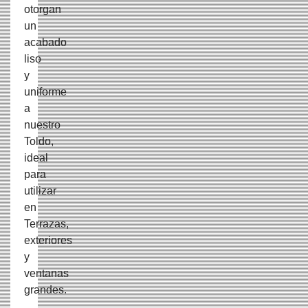
otorgan
un
acabado
liso
y
uniforme
a
nuestro
Toldo,
ideal
para
utilizar
en
Terrazas,
exteriores
y
ventanas
grandes.