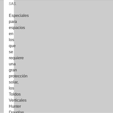
Especiales
para
espacios
en
los
que
se
requiere
una
gran
protección
solar,
los
Toldos
Verticales
Hunter
Douglas