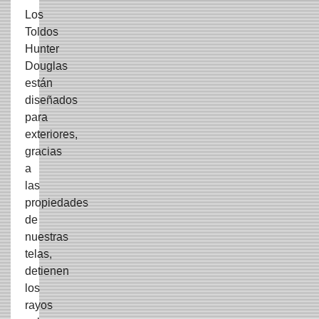
Los
Toldos
Hunter
Douglas
están
diseñados
para
exteriores,
gracias
a
las
propiedades
de
nuestras
telas,
detienen
los
rayos