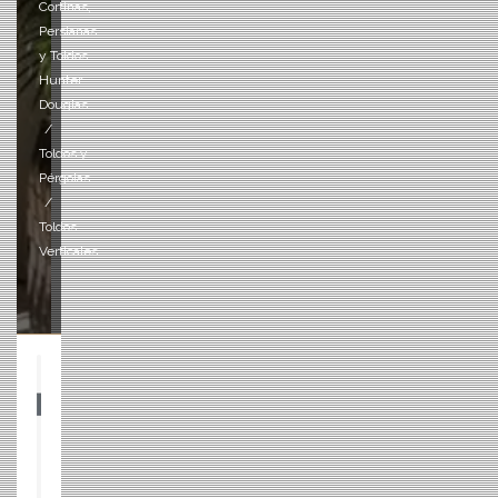
Cortinas,
Persianas
y Toldos
Hunter
Douglas
Toldos y
Pérgolas
Toldos
Verticales
Cortinas