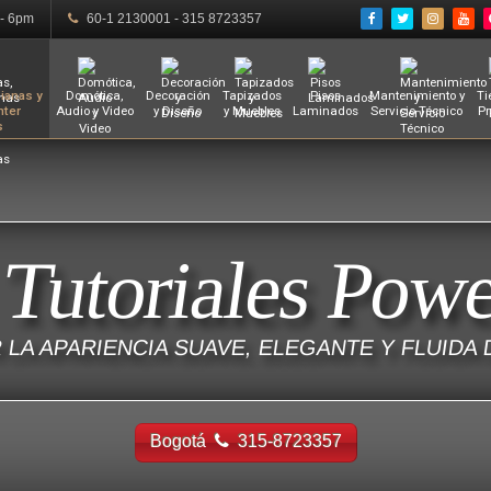
 - 6pm
60-1 2130001 - 315 8723357
ianas y
Domótica,
Decoración
Tapizados
Pisos
Mantenimiento y
Ti
nter
Audio y Video
y Diseño
y Muebles
Laminados
Servicio Técnico
Pr
s
 Tutoriales Pow
 LA APARIENCIA SUAVE, ELEGANTE Y FLUID
Bogotá
315-8723357