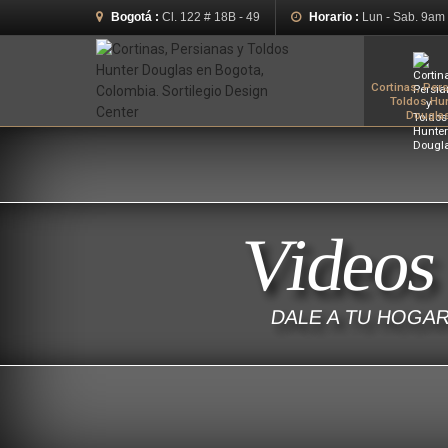
Bogotá :
Cl. 122 # 18B - 49
Horario :
Lun - Sab. 9am
Cortinas, Pers
Toldos Hu
Dougla
Videos
DALE A TU HOGAR