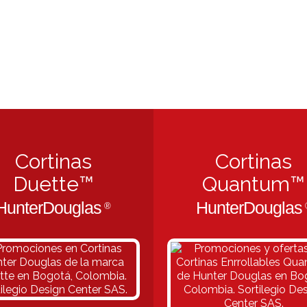
Cortinas
Cortinas
Duette™
Quantum™
HunterDouglas
HunterDouglas
®