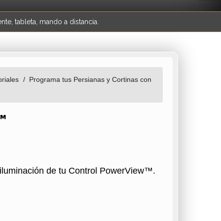
te, tableta, mando a distancia.
riales
Programa tus Persianas y Cortinas con
™
roiluminación de tu Control PowerView™.