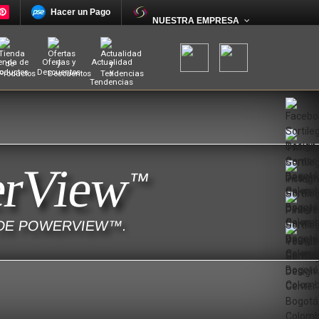
Hacer un Pago
NUESTRA EMPRESA
enda de
Ofertas y
Actualidad
oductos
Descuentos
y
Tendencias
erView
™
A DE POWERVIEW™.