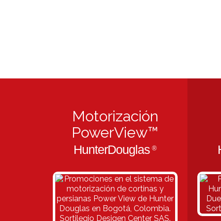
Motorización
PowerView™
HunterDouglas
®